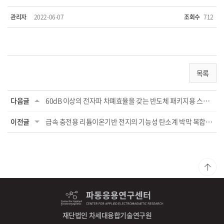
관리자
2022-06-07
조회수
712
목록
다음글
60dB 이상의 전자파 차폐효율을 갖는 반도체 패키지용 스프레이 잉크소재 및 strip level에...
이전글
급속 충전용 리튬이온기반 전지의 기능성 탄소계 박막 복합 분리막 소재 개발
재단법인 차세대융합기술연구원